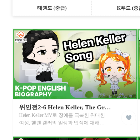
태권도 (중급)
K푸드 (중
케
이
위인전2-6 Helen Keller, The Great Woman Overcoming Disability
liked
팝
Helen Keller MV로 장애를 극복한 위대한
클
잉
래
글
여성, 헬렌 켈러의 일생과 업적에 대해
스
리
영어로 학습합니다. 헬렌 켈러에 대하여
쉬
학
중요한 영어 단어로 멋진 음악과 함께