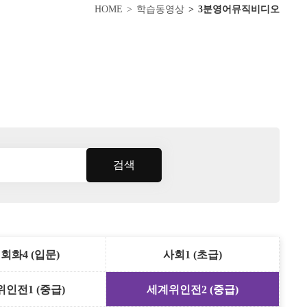
HOME
학습동영상
3분영어뮤직비디오
검색
회화4 (입문)
사회1 (초급)
인전1 (중급)
세계위인전2 (중급)