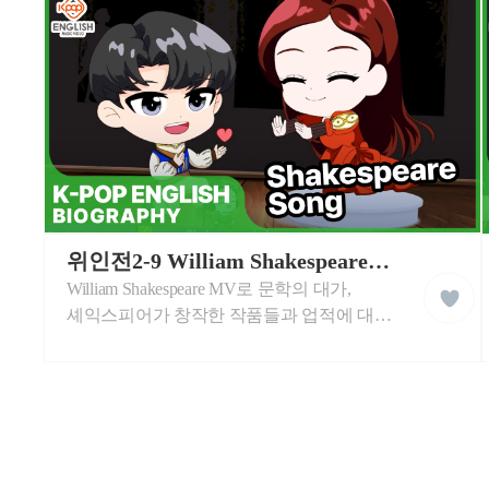
습
즐겁게 배워봅니다.
동
영
상
케
이
위인전2-9 William Shakespeare, The Master of Literature
liked
팝
William Shakespeare MV로 문학의 대가,
클
잉
래
글
셰익스피어가 창작한 작품들과 업적에 대해
스
리
영어로 학습합니다. 셰익스피어에 대하여
쉬
학
중요한 영어 단어로 멋진 음악과 함께
습
즐겁게 배워봅니다.
동
영
상