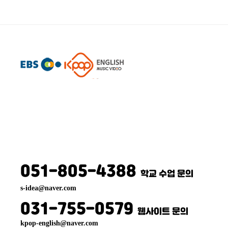
케
이
팝
잉
글
리
쉬
051-805-4388
학교 수업 문의
s-idea@naver.com
031-755-0579
웹사이트 문의
kpop-english@naver.com