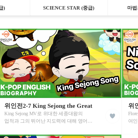
급)
SCIENCE STAR (중급)
마법
케
케
이
위인전2-7 King Sejong the Great
이
liked
팝
팝
King Sejong MV로 위대한 세종대왕의
Flor
클
잉
잉
래
글
글
업적과 그의 뛰어난 지도력에 대해 영어로
여인
스
리
리
학습합니다. 세종대왕에 대하여 중요한
도덕
쉬
쉬
학
학
영어 단어로 멋진 음악과 함께 즐겁게
나이