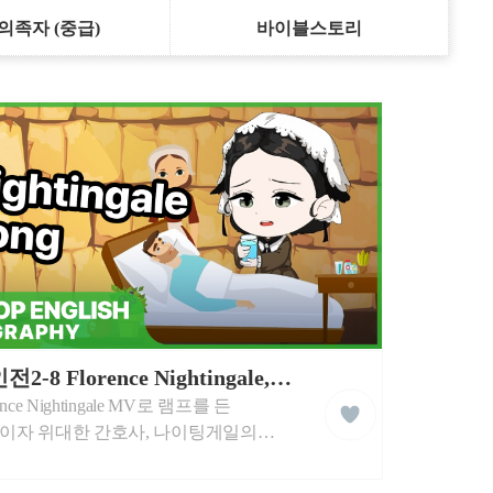
의족자 (중급)
바이블스토리
위인전2-8 Florence Nightingale, The Lady with the Lamp as a Nurse
liked
ence Nightingale MV로 램프를 든
클
래
이자 위대한 간호사, 나이팅게일의
스
적 업적에 대해 영어로 학습합니다.
팅게일에 대하여 중요한 영어 단어로