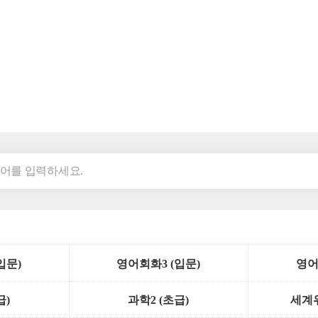
입문)
영어회화3 (입문)
영어
급)
과학2 (초급)
세계위