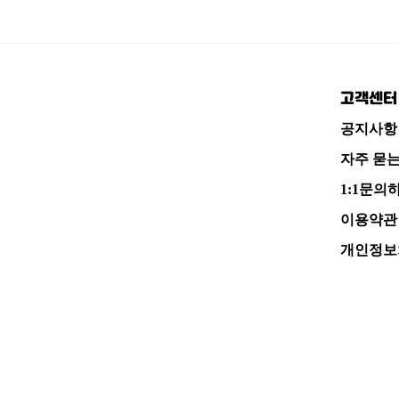
이
페
페
막
지
이
이
페
로
지
지
이
고객센터
로
로
지
로
공지사항
자주 묻
1:1문의
이용약관
개인정보