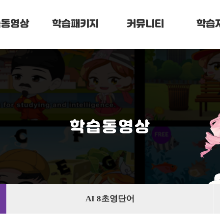
습동영상
학습패키지
커뮤니티
학습
학습동영상
AI 8초영단어