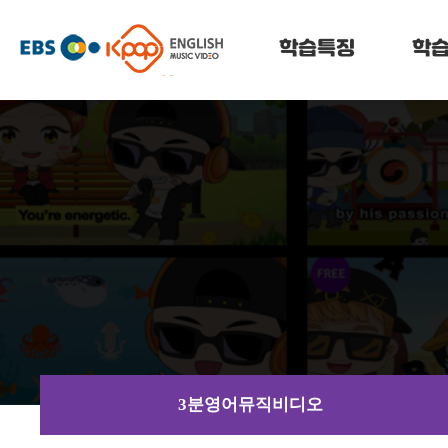
메
케
뉴
건
학습특징
학
이
너
뛰
팝
기
잉
글
리
쉬
3분영어뮤직비디오