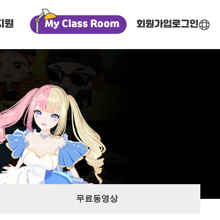
지원
My Class Room
회원가입
로그인
한국어
영어
중국어
베트남어
무료동영상