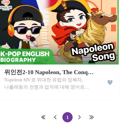
습
습
배워봅니다.
멋진
동
동
영
영
상
상
케
이
위인전2-10 Napoleon, The Conqueror of Europe
liked
팝
Napoleon MV로 위대한 유럽의 정복자,
클
잉
래
글
나폴레옹의 전쟁과 업적에 대해 영어로
스
리
학습합니다. 나폴레옹에 대하여 중요한
쉬
학
영어 단어로 멋진 음악과 함께 즐겁게
습
배워봅니다.
동
영
첫
이
다
마
1
상
페
전
음
지