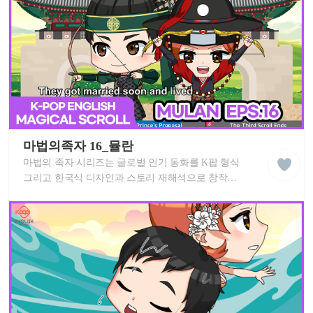
향상시키는 데 도움이 됩니다. K-POP 친구들과 함께
영
마법의족자 뮬란 스토리를 따라 불러보세요!
상
케
이
마법의족자 16_뮬란
liked
팝
클
마법의 족자 시리즈는 글로벌 인기 동화를 K팝 형식
잉
래
글
그리고 한국식 디자인과 스토리 재해석으로 창작한
스
리
영어 뮤지컬 애니메이션 입니다. 신나는 K팝 노래와
쉬
세계 동화를 즐겨보세요! 이 MV는 중독성 있는
학
습
멜로디로 각 스토리를 배우고 영어 실력을
동
향상시키는 데 도움이 됩니다. K-POP 친구들과 함께
영
마법의족자 뮬란 스토리를 따라 불러보세요!
상