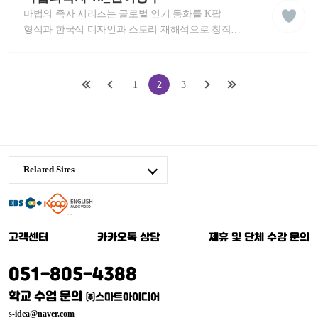
팝
클
마법의 족자 시리즈는 글로벌 인기 동화를 K팝
잉
래
글
형식과 한국식 디자인과 스토리 재해석으로 창작한
스
리
영어 뮤지컬 애니메이션 입니다. 신나는 K팝 노래와
쉬
세계 동화를 즐겨보세요! 이 MV는 중독성 있는
학
습
멜로디로 각 스토리를 배우고 영어 실력을
첫
이
다
마
1
2
3
동
향상시키는 데 도움이 됩니다. K-POP 친구들과 함께
영
페
전
음
지
마법의족자 인어공주 스토리를 따라 불러보세요!
상
이
페
페
막
지
이
이
페
Related Sites
로
지
지
이
로
로
지
케
로
이
고객센터
카카오톡 상담
제휴 및 단체 수강 문의
팝
잉
051-805-4388
글
학교 수업 문의
㈜스마트아이디어
리
s-idea@naver.com