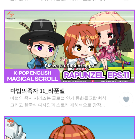
리
영어 뮤지컬 애니메이션 입니다. 신나는 K팝 노래와
쉬
세계 동화를 즐겨보세요! 이 MV는 중독성 있는
학
습
멜로디로 각 스토리를 배우고 영어 실력을
동
향상시키는 데 도움이 됩니다. K-POP 친구들과 함께
영
마법의족자 라푼젤 스토리를 따라 불러보세요!
상
케
이
마법의족자 11_라푼젤
liked
팝
클
마법의 족자 시리즈는 글로벌 인기 동화를 K팝 형식
잉
래
글
그리고 한국식 디자인과 스토리 재해석으로 창작한
스
리
영어 뮤지컬 애니메이션 입니다. 신나는 K팝 노래와
쉬
세계 동화를 즐겨보세요! 이 MV는 중독성 있는
학
습
멜로디로 각 스토리를 배우고 영어 실력을
동
향상시키는 데 도움이 됩니다. K-POP 친구들과 함께
영