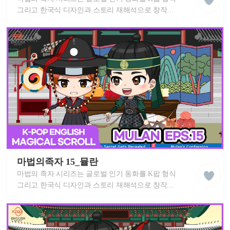
잉
래
글
그리고 한국식 디자인과 스토리 재해석으로 창작한
스
리
영어 뮤지컬 애니메이션 입니다. 신나는 K팝 노래와
쉬
세계 동화를 즐겨보세요! 이 MV는 중독성 있는
학
습
멜로디로 각 스토리를 배우고 영어 실력을
동
향상시키는 데 도움이 됩니다. K-POP 친구들과 함께
영
마법의족자 뮬란 스토리를 따라 불러보세요!
상
케
이
마법의족자 15_뮬란
liked
팝
클
마법의 족자 시리즈는 글로벌 인기 동화를 K팝 형식
잉
래
글
그리고 한국식 디자인과 스토리 재해석으로 창작한
스
리
영어 뮤지컬 애니메이션 입니다. 신나는 K팝 노래와
쉬
세계 동화를 즐겨보세요! 이 MV는 중독성 있는
학
습
멜로디로 각 스토리를 배우고 영어 실력을
동