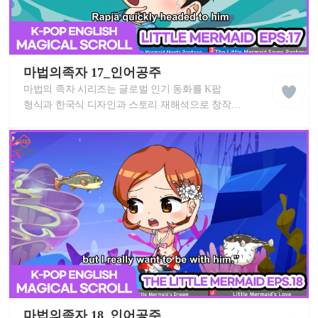
케
이
마법의족자 17_인어공주
liked
팝
클
마법의 족자 시리즈는 글로벌 인기 동화를 K팝
잉
래
글
형식과 한국식 디자인과 스토리 재해석으로 창작한
스
리
영어 뮤지컬 애니메이션 입니다. 신나는 K팝 노래와
쉬
세계 동화를 즐겨보세요! 이 MV는 중독성 있는
학
습
멜로디로 각 스토리를 배우고 영어 실력을
동
향상시키는 데 도움이 됩니다. K-POP 친구들과 함께
영
마법의족자 인어공주 스토리를 따라 불러보세요!
상
케
이
마법의족자 18_인어공주
liked