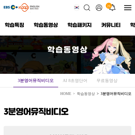
메
뉴
26
전
건
체
너
메
뛰
학습특징
학습동영상
학습패키지
커뮤니티
학
기
한국어
뉴
보
기
영어
학습동영상
중국어
베트남어
3분영어뮤직비디오
AI 8초영단어
무료동영상
HOME
학습동영상
3분영어뮤직비디오
3분영어뮤직비디오