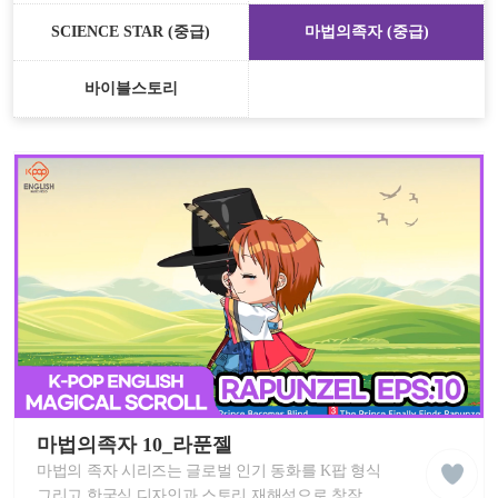
SCIENCE STAR (중급)
마법의족자 (중급)
바이블스토리
케
이
마법의족자 10_라푼젤
liked
팝
클
마법의 족자 시리즈는 글로벌 인기 동화를 K팝 형식
잉
래
글
그리고 한국식 디자인과 스토리 재해석으로 창작한
스