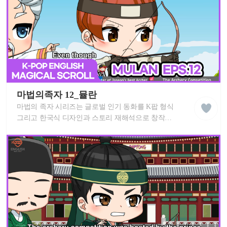
마법의족자 라푼젤 스토리를 따라 불러보세요!
상
케
이
마법의족자 12_뮬란
liked
팝
클
마법의 족자 시리즈는 글로벌 인기 동화를 K팝 형식
잉
래
글
그리고 한국식 디자인과 스토리 재해석으로 창작한
스
리
영어 뮤지컬 애니메이션 입니다. 신나는 K팝 노래와
쉬
세계 동화를 즐겨보세요! 이 MV는 중독성 있는
학
습
멜로디로 각 스토리를 배우고 영어 실력을
동
향상시키는 데 도움이 됩니다. K-POP 친구들과 함께
영
마법의족자 뮬란 스토리를 따라 불러보세요!
상