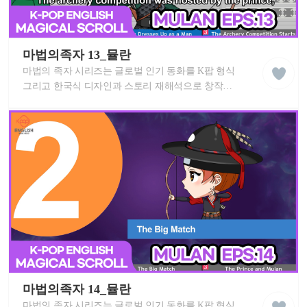
케
이
마법의족자 13_뮬란
liked
팝
클
마법의 족자 시리즈는 글로벌 인기 동화를 K팝 형식
잉
래
글
그리고 한국식 디자인과 스토리 재해석으로 창작한
스
리
영어 뮤지컬 애니메이션 입니다. 신나는 K팝 노래와
쉬
세계 동화를 즐겨보세요! 이 MV는 중독성 있는
학
습
멜로디로 각 스토리를 배우고 영어 실력을
동
향상시키는 데 도움이 됩니다. K-POP 친구들과 함께
영
마법의족자 뮬란 스토리를 따라 불러보세요!
상
케
이
마법의족자 14_뮬란
liked
팝
클
마법의 족자 시리즈는 글로벌 인기 동화를 K팝 형식