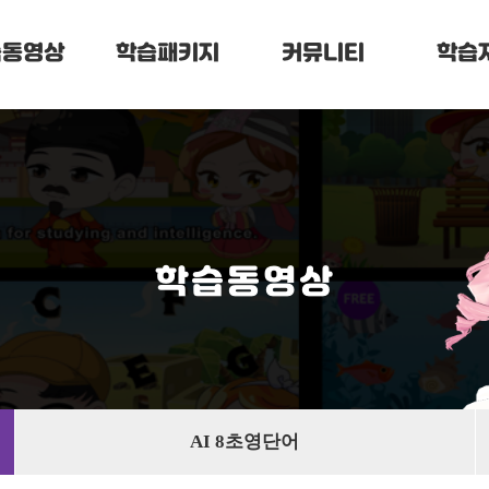
습동영상
학습패키지
커뮤니티
학습
학습동영상
AI 8초영단어