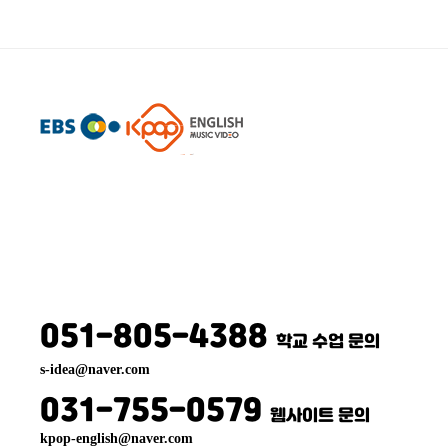
케
이
팝
잉
글
리
쉬
051-805-4388
학교 수업 문의
s-idea@naver.com
031-755-0579
웹사이트 문의
kpop-english@naver.com