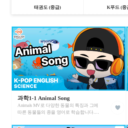
태권도 (중급)
K푸드 (중
케
이
과학1-1 Animal Song
liked
팝
Animals MV로 다양한 동물의 특징과 그에
클
잉
래
글
따른 동물들의 종을 영어로 학습합니다.
스
리
동물의 종에 대하여 쉬운 영어단어로
쉬
학
음악과 함께 즐겁게 학습하게 됩니다.