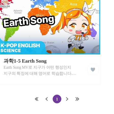
습
습
동
동
영
영
상
상
케
이
과학1-5 Earth Song
liked
팝
Earth Song MV로 지구가 어떤 행성인지
클
잉
래
글
지구의 특징에 대해 영어로 학습합니다.
스
리
지구에 관하여 쉬운 영어 단어와 즐거운
쉬
학
음악으로 자연스럽게 학습합니다.
습
동
영
첫
이
다
마
1
상
페
전
음
지