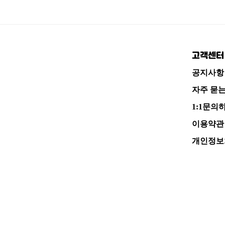
이
페
페
막
지
이
이
페
로
지
지
이
고객센터
로
로
지
로
공지사항
자주 묻
1:1문의
이용약관
개인정보