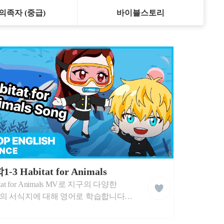
의족자 (중급)
바이블스토리
-3 Habitat for Animals
liked
itat for Animals MV로 지구의 다양한
클
래
의 서식지에 대해 영어로 학습합니다.
스
의 서식지에 대하여 쉬운 영어 단어와
운 음악으로 자연스럽게 배워봅니다.