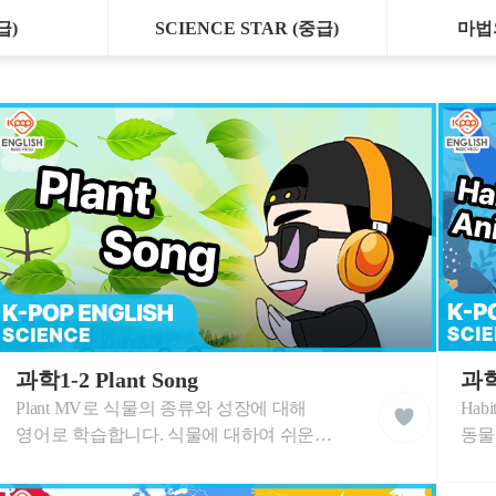
급)
SCIENCE STAR (중급)
마법
케
케
이
과학1-2 Plant Song
이
과학1
liked
팝
팝
Plant MV로 식물의 종류와 성장에 대해
Hab
클
잉
잉
래
글
글
영어로 학습합니다. 식물에 대하여 쉬운
동물
스
리
리
영어 단어로 음악과 함께 자연스럽게
동물
쉬
쉬
학
학
배우게 됩니다.
즐거