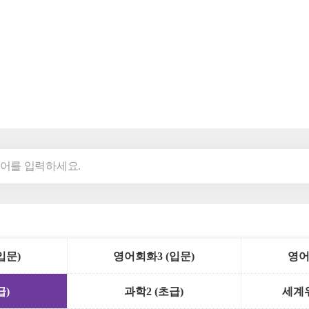
입문)
영어회화3 (입문)
영어
급)
과학2 (초급)
세계위