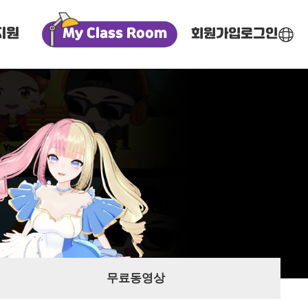
지원
My Class Room
회원가입
로그인
한국어
영어
중국어
베트남어
무료동영상