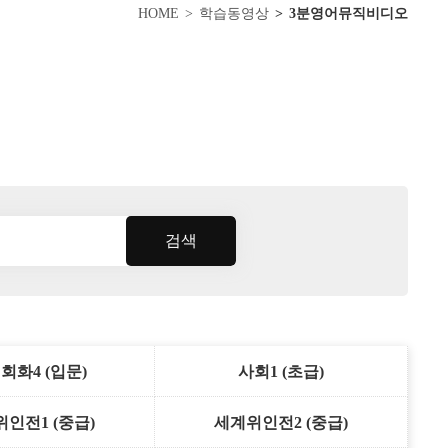
HOME
학습동영상
3분영어뮤직비디오
검색
회화4 (입문)
사회1 (초급)
인전1 (중급)
세계위인전2 (중급)