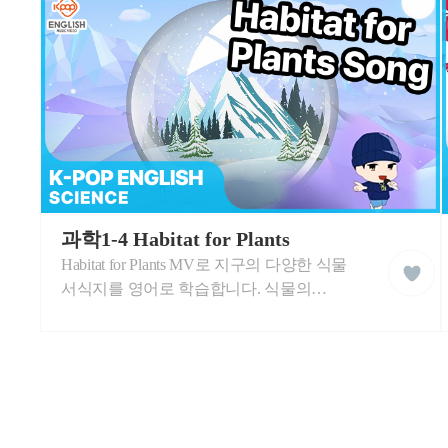
습
동
영
상
케
이
과학1-4 Habitat for Plants
liked
팝
Habitat for Plants MV로 지구의 다양한 식물
클
잉
래
글
서식지를 영어로 학습합니다. 식물의
스
리
서식지에 대하여 쉬운 영어 단어와 즐거운
쉬
학
음악으로 자연스럽게 배워봅니다.
습
동
영
상